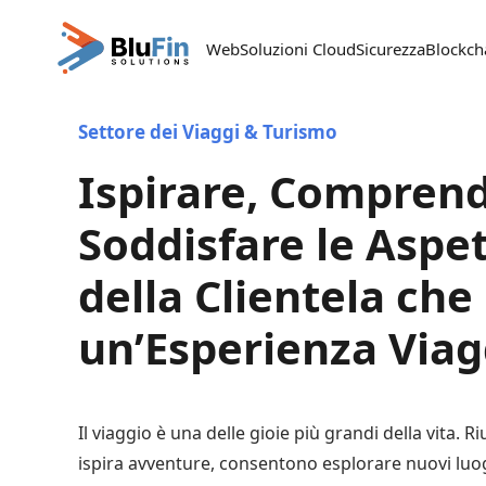
Passa al contenuto principale
Web
Soluzioni Cloud
Sicurezza
Blockch
Settore dei Viaggi & Turismo
Ispirare, Compren
Soddisfare le Aspe
della Clientela che
un’Esperienza Viag
Il viaggio è una delle gioie più grandi della vita. R
ispira avventure, consentono esplorare nuovi luog