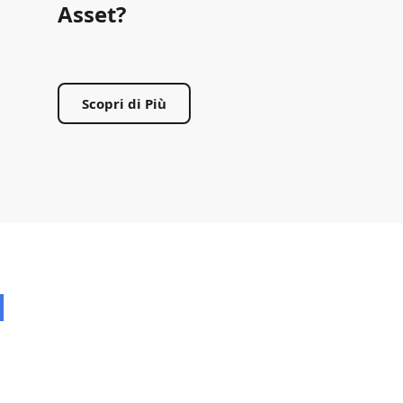
Asset?
Scopri di Più
l