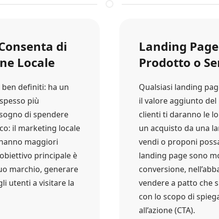
 Consenta di
Landing Page 
ne Locale
Prodotto o Se
 ben definiti: ha un
Qualsiasi landing pag
 spesso più
il valore aggiunto del 
isogno di spendere
clienti ti daranno le 
o: il marketing locale
un acquisto da una l
e hanno maggiori
vendi o proponi possa 
’obiettivo principale è
landing page sono molt
tuo marchio, generare
conversione, nell’abba
 utenti a visitare la
vendere a patto che s
con lo scopo di spieg
all’azione (CTA).