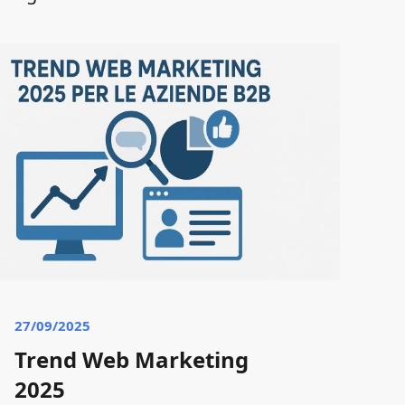
27/09/2025
22/
Trend Web Marketing
St
2025
Sc