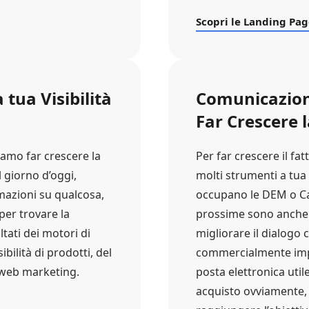
Scopri le Landing Pa
tua Visibilità
Comunicazioni
Far Crescere l
iamo far crescere la
Per far crescere il fa
l giorno d’oggi,
molti strumenti a tua 
mazioni su qualcosa,
occupano le DEM o Ca
per trovare la
prossime sono anche l
ltati dei motori di
migliorare il dialogo c
ibilità di prodotti, del
commercialmente imp
i web marketing.
posta elettronica uti
acquisto ovviamente, l