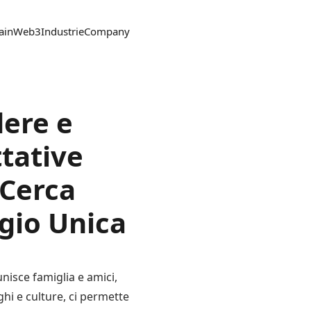
ain
Web3
Industrie
Company
dere e
ttative
 Cerca
gio Unica
iunisce famiglia e amici,
hi e culture, ci permette