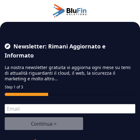
Passa al contenuto principale
Newsletter: Rimani Aggiornato e
Informato
La nostra newsletter gratuita vi aggiorna ogni mese su temi
di attualità riguardanti il cloud,
il web, la sicurezza il
marketing e molto altro...
Step
1
of 3
E
m
a
Continua >
i
l