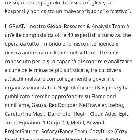
russo, cinese, spagnolo, tedesco o inglese; per
Kaspersky non esiste un malware “buono” o “cattivo”.
Il GReAT, il nostro Global Research & Analysis Team è
un’élite composta da oltre 40 esperti di sicurezza, che
opera da tutto il mondo e fornisce intelligence e
ricerca anti-minacce leader nel settore. Il team è
conosciuto per la sua capacità di scoprire e analizzare
alcune delle minacce più sofisticate, tra cui diversi
attacchi malware con collegamenti a governi e
organizzazioni statali. Negli ultimi anni Kaspersky ha
pubblicato ricerche approfondite su Flame and
miniFlame, Gauss, RedOctober, NetTraveler, Icefog,
Careto/The Mask, Darkhotel, Regin, Cloud Atlas, Epic
Turla, Equation, 1 Duqu 2.0, Metel, Adwind,
ProjectSauron, Sofacy (Fancy Bear), CozyDuke (Cozy
Bear), Black Energy (Sand Worm), Lazarus, ExPetr,