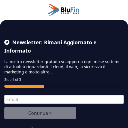
Passa
al
contenuto
principale
Newsletter: Rimani Aggiornato e
Informato
La nostra newsletter gratuita vi aggiorna ogni mese su temi
di attualità riguardanti il cloud,
il web, la sicurezza il
marketing e molto altro...
Step
1
of 3
E
m
a
Continua >
i
l