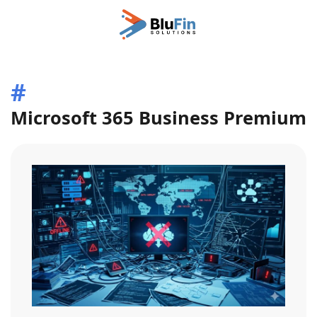
Passa
al
contenuto
principale
#
Microsoft 365 Business Premium