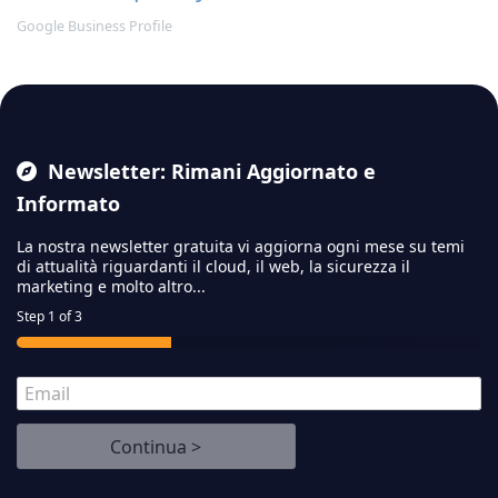
Google Business Profile
Newsletter: Rimani Aggiornato e
Informato
La nostra newsletter gratuita vi aggiorna ogni mese su temi
di attualità riguardanti il cloud,
il web, la sicurezza il
marketing e molto altro...
Step
1
of 3
E
m
a
Continua >
i
l