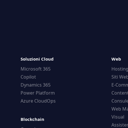
Soluzioni Cloud
Web
Microsoft 365
Hostin
Copilot
Siti We
Dynamics 365
E-Comm
Power Platform
Conten
Azure CloudOps
Consule
Web Ma
Visual
Blockchain
Assist