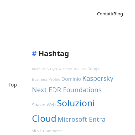
Contatti
Blog
#
Hashtag
Google
Brochure & Flyer
Windows 365 Link
Kaspersky
Dominio
Business Profile
Top
Next EDR Foundations
Soluzioni
Spazio Web
Cloud
Microsoft Entra
Sito E-Commerce