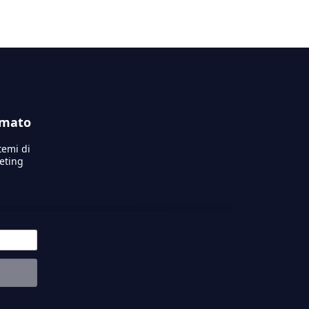
rmato
temi di
keting