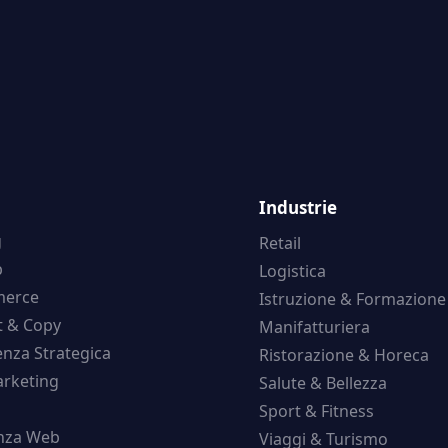
Industrie
g
Retail
b
Logistica
erce
Istruzione & Formazione
t & Copy
Manifatturiera
nza Strategica
Ristorazione & Horeca
rketing
Salute & Bellezza
Sport & Fitness
enza Web
Viaggi & Turismo