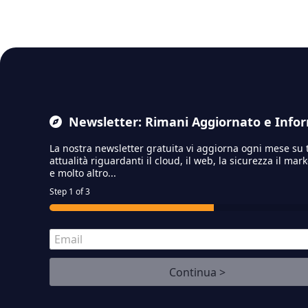
Newsletter: Rimani Aggiornato e Info
La nostra newsletter gratuita vi aggiorna ogni mese su 
attualità riguardanti il cloud,
il web, la sicurezza il mar
e molto altro...
Step
1
of 3
E
m
a
Continua >
i
l