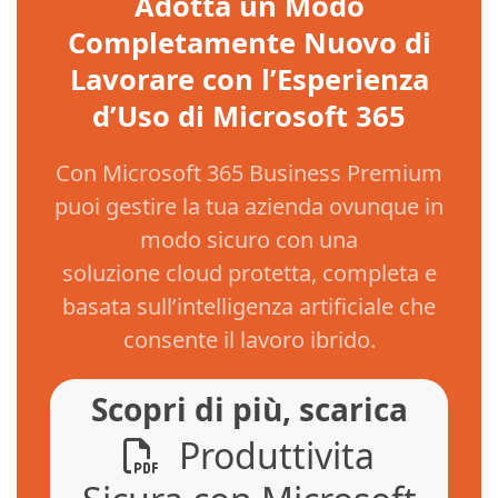
Adotta un Modo
Completamente Nuovo di
Lavorare con l’Esperienza
d’Uso di Microsoft 365
Con Microsoft 365 Business Premium
puoi gestire la tua azienda ovunque in
modo sicuro con una
soluzione cloud protetta, completa e
basata sull’intelligenza artificiale che
consente il lavoro ibrido.
Scopri di più, scarica
Produttivita