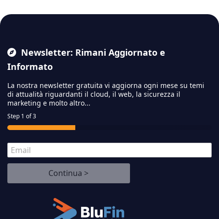
Newsletter: Rimani Aggiornato e
Informato
La nostra newsletter gratuita vi aggiorna ogni mese su temi
di attualità riguardanti il cloud,
il web, la sicurezza il
marketing e molto altro...
Step
1
of 3
E
m
a
Continua >
i
l