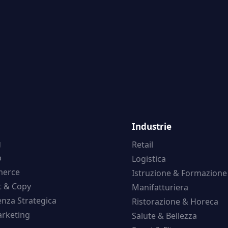
Industrie
g
Retail
b
Logistica
erce
Istruzione & Formazione
t & Copy
Manifatturiera
nza Strategica
Ristorazione & Horeca
rketing
Salute & Bellezza