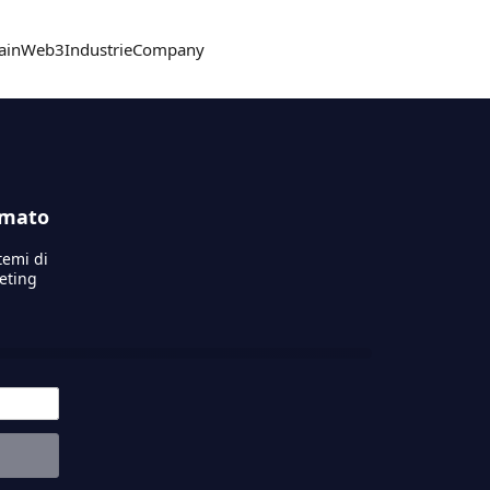
ain
Web3
Industrie
Company
rmato
temi di
keting