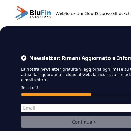
Passa al contenuto principale
Web
Soluzioni Cloud
Sicurezza
Blockch
Newsletter: Rimani Aggiornato e Info
La nostra newsletter gratuita vi aggiorna ogni mese su 
attualità riguardanti il cloud,
il web, la sicurezza il mar
e molto altro...
Step
1
of 3
E
m
a
Continua >
i
l