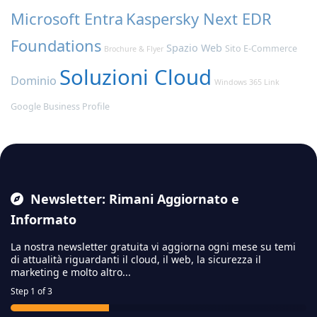
Microsoft Entra
Kaspersky Next EDR
Foundations
Spazio Web
Sito E-Commerce
Brochure & Flyer
Soluzioni Cloud
Dominio
Windows 365 Link
Google Business Profile
Newsletter: Rimani Aggiornato e
Informato
La nostra newsletter gratuita vi aggiorna ogni mese su temi
di attualità riguardanti il cloud,
il web, la sicurezza il
marketing e molto altro...
Step
1
of 3