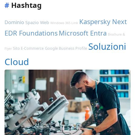
#
Hashtag
Kaspersky Next
Dominio
Spazio Web
Windows 365 Link
EDR Foundations
Microsoft Entra
Brochure &
Soluzioni
Sito E-Commerce
Google Business Profile
Flyer
Cloud