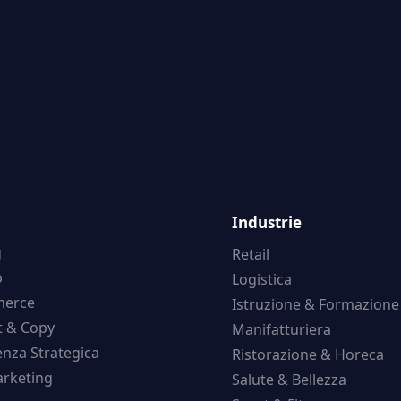
Industrie
g
Retail
b
Logistica
erce
Istruzione & Formazione
t & Copy
Manifatturiera
nza Strategica
Ristorazione & Horeca
rketing
Salute & Bellezza