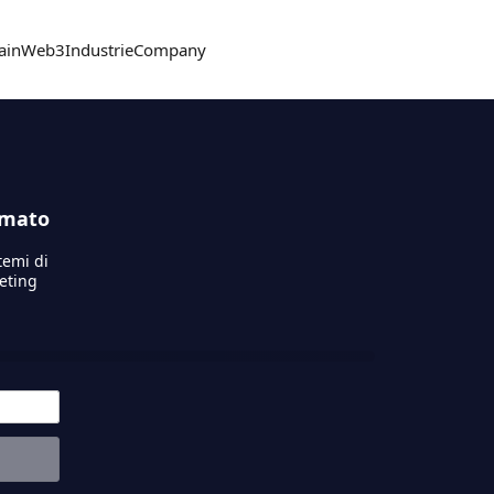
ain
Web3
Industrie
Company
rmato
temi di
keting