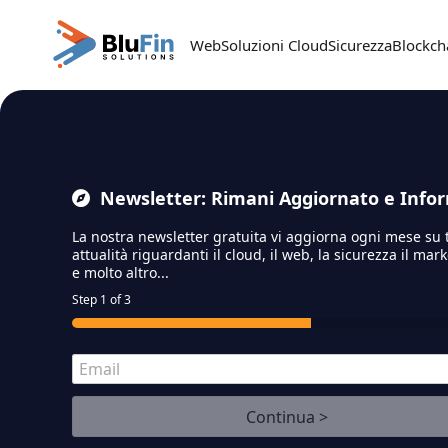
Passa
Web
Soluzioni Cloud
Sicurezza
Blockch
al
contenuto
principale
Newsletter: Rimani Aggiornato e Info
La nostra newsletter gratuita vi aggiorna ogni mese su 
attualità riguardanti il cloud,
il web, la sicurezza il mar
e molto altro...
Step
1
of 3
E
m
a
Continua >
i
l