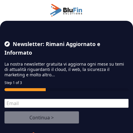
Passa al contenuto principale
Newsletter: Rimani Aggiornato e
Informato
La nostra newsletter gratuita vi aggiorna ogni mese su temi
di attualità riguardanti il cloud,
il web, la sicurezza il
marketing e molto altro...
Step
1
of 3
E
m
a
Continua >
i
l