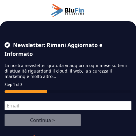
Passa al contenuto principale
Newsletter: Rimani Aggiornato e
Informato
La nostra newsletter gratuita vi aggiorna ogni mese su temi
di attualità riguardanti il cloud,
il web, la sicurezza il
marketing e molto altro...
Step
1
of 3
E
m
a
Continua >
i
l