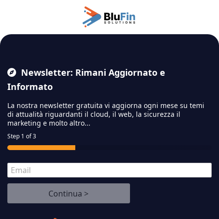
Passa al contenuto principale
Newsletter: Rimani Aggiornato e
Informato
La nostra newsletter gratuita vi aggiorna ogni mese su temi
di attualità riguardanti il cloud,
il web, la sicurezza il
marketing e molto altro...
Step
1
of 3
E
m
a
Continua >
i
l